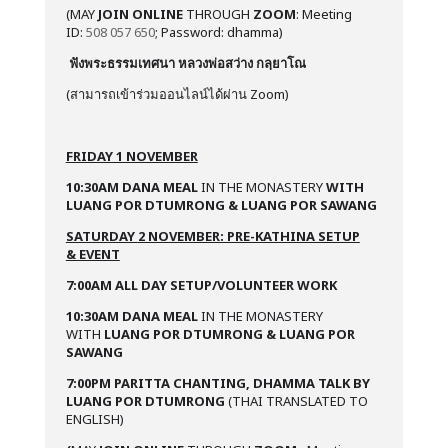
(MAY
JOIN ONLINE
THROUGH
ZOOM
: Meeting
ID:
508 057 650
; Password: dhamma)
ฟังพระธรรมเทศนา หลวงพ่อสว่าง กลฺยาโณ
(สามารถเข้าร่วมออนไลน์ได้ผ่าน Zoom)
FRIDAY 1 NOVEMBER
10:30AM DANA MEAL
IN THE MONASTERY
WITH
LUANG POR DTUMRONG & LUANG POR SAWANG
SATURDAY
2 NOVEMBER: PRE-KATHINA SETUP
& EVENT
7:00AM ALL DAY SETUP/VOLUNTEER WORK
10:30AM
DANA MEAL
IN THE MONASTERY
WITH
LU
ANG POR DTUMRONG & LUANG POR
SAWANG
7:00PM PARITTA CHANTING, DHAMMA TALK BY
LUANG POR DTUMRONG
(THAI TRANSLATED TO
ENGLISH)