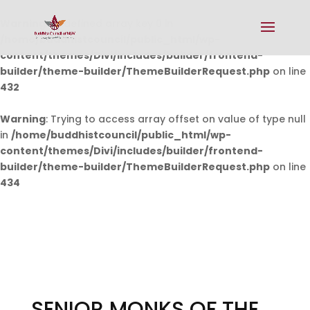
Warning
: Undefined array key 0 in
/home/buddhistcouncil/public_html/wp-
content/themes/Divi/includes/builder/frontend-
builder/theme-builder/ThemeBuilderRequest.php
on line
432
Warning
: Trying to access array offset on value of type null
in
/home/buddhistcouncil/public_html/wp-
content/themes/Divi/includes/builder/frontend-
builder/theme-builder/ThemeBuilderRequest.php
on line
434
SENIOR MONKS OF THE