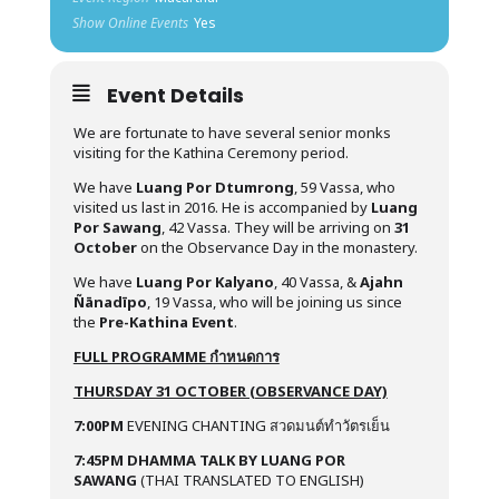
Show Online Events
Yes
Event Details
We are fortunate to have several senior monks
visiting for the Kathina Ceremony period.
We have
Luang Por Dtumrong
, 59 Vassa, who
visited us last in 2016. He is accompanied by
Luang
Por Sawang
, 42 Vassa. They will be arriving on
31
October
on the Observance Day in the monastery.
We have
Luang Por Kalyano
, 40 Vassa, &
Ajahn
Ñānadīpo
, 19 Vassa, who will be joining us since
the
Pre-Kathina Event
.
FULL PROGRAMME กำหนดการ
THURSDAY 31 OCTOBER (OBSERVANCE DAY)
7:00PM
EVENING CHANTING สวดมนต์ทำวัตรเย็น
7:45PM DHAMMA TALK BY LUANG POR
SAWANG
(THAI TRANSLATED TO ENGLISH)