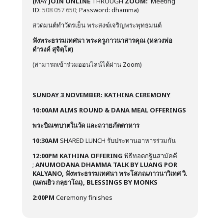
(
MAY
JOIN ONLINE
THROUGH
ZOOM:
Meeting
ID:
508 057 650
; Password: dhamma)
สวดมนต์ทำวัตรเย็น พระสงฆ์เจริญพระพุทธมนต์
ฟังพระธรรมเทศนา พระครูภาวนาสารคุณ (หลวงพ่อ
ดำรงค์ สุจิตฺโต)
(สามารถเข้าร่วมออนไลน์ได้ผ่าน Zoom)
SUNDAY 3 NOVEMBER: KATHINA CEREMONY
10:00AM
ALMS ROUND & DANA MEAL OFFERINGS
พระบิณฑบาตในวัด และถวายภัตตาหาร
10:30AM
SHARED LUNCH รับประทานอาหารร่วมกัน
12:00PM
KATHINA OFFERING
พิธีทอดกฐินสามัคคี
;
ANUMODANA DHAMMA TALK BY LUANG POR
KALYANO, ฟังพระธรรมเทศนา พระโสภณภาวนาวิเทศ วิ.
(แดนยิว กลฺยาโณ), BLESSINGS BY MONKS
2:00PM
Ceremony finishes