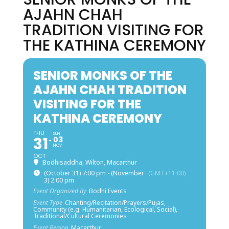
AJAHN CHAH
TRADITION VISITING FOR
THE KATHINA CEREMONY
SENIOR MONKS OF THE
AJAHN CHAH TRADITION
VISITING FOR THE
KATHINA CEREMONY
THU
SUN
31
03
NOV
OCT
Bodhisaddha, Wilton, Macarthur
(October 31) 7:00 pm - (November
(GMT+11:00)
3) 2:00 pm
Event Organized By
Bodhi Events
Event Type
Chanting/Recitation/Prayers/Pujas,
Community (e.g. Humanitarian, Ecological, Social),
Traditional/Cultural Ceremonies
Event Region
Macarthur